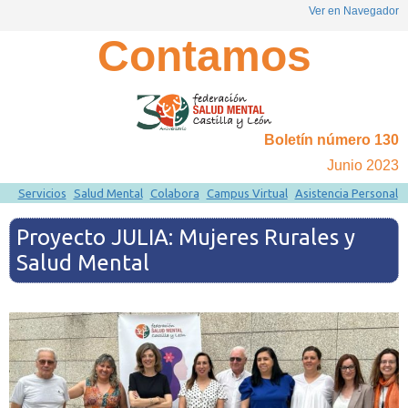
Ver en Navegador
Contamos
Boletín número 130
Junio 2023
Servicios
Salud Mental
Colabora
Campus Virtual
Asistencia Personal
Proyecto JULIA: Mujeres Rurales y
Salud Mental